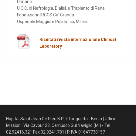
Urinario
U.O.C. di Nefrologia, Dialisi, e Trapianto di Rene
Fondazione IRCCS Ca’ Granda
Ospedale Maggiore Policlinico, Milano
Risultati rivista internazionale Clinical
Laboratory
Hopital Saint Jean De Dieu B.P. 7 Tanguieta - Benin | Ufficio
Missioni: Via Cavour 22, Cernusco Sul Naviglio (Mi) - Tel
02.92416.321 Fax 02.9241.781 | P. IVA 01647730157